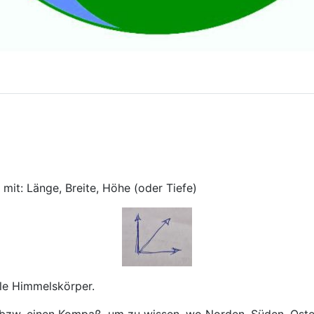
it: Länge, Breite, Höhe (oder Tiefe)
lle Himmelskörper.
 bzw. einen Kompaß, um zu wissen, wo Norden, Süden, Oste